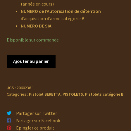
(année en cours)
NUMERO de l’
Autorisation de détention
d’acquisition d’arme catégorie B.
NUMERO DE SIA
Disponible sur commande
quantité
Ajouter au panier
de
BERETTA
APX
A1
UGS :
2060236-1
Catégories :
Pistolet BERETTA
,
PISTOLETS
,
Pistolets catégorie B
Partager sur Twitter
Partager sur Facebook
Epingler ce produit