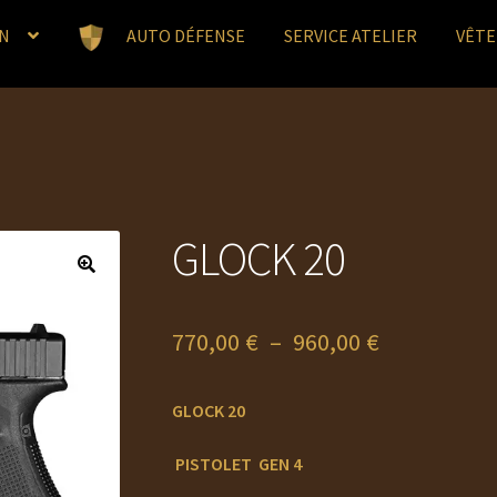
N
AUTO DÉFENSE
SERVICE ATELIER
VÊT
GLOCK 20
Plage
770,00
€
–
960,00
€
de
GLOCK 20
prix :
770,00 €
PISTOLET GEN 4