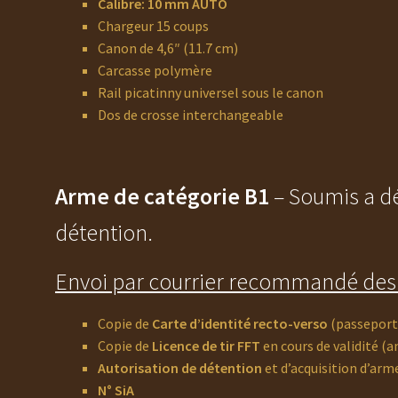
Calibre: 10 mm AUTO
Chargeur 15 coups
Canon de 4,6″ (11.7 cm)
Carcasse polymère
Rail picatinny universel sous le canon
Dos de crosse interchangeable
Arme de catégorie B1
– Soumis a dé
détention.
Envoi par courrier recommandé des 
Copie de
Carte d’identité recto-verso
(passeport
Copie de
Licence de tir FFT
en cours de validité (a
Autorisation de détention
et d’acquisition d’arm
N° SiA