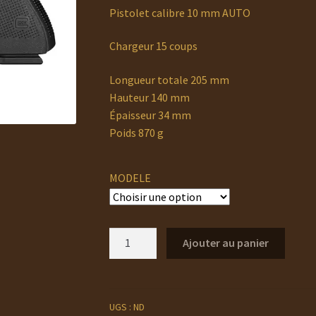
à
Pistolet calibre 10 mm AUTO
960,00 €
Chargeur 15 coups
Longueur totale 205 mm
Hauteur 140 mm
Épaisseur
34
mm
Poids 870 g
MODELE
quantité
Ajouter au panier
de
GLOCK
20
UGS :
ND