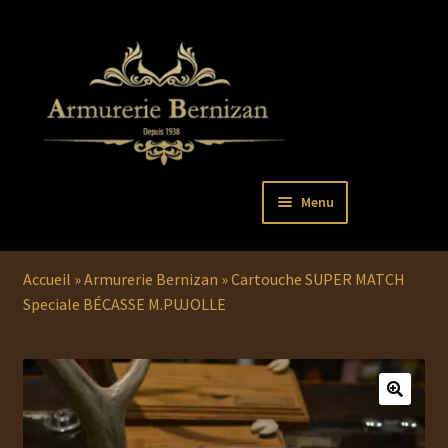
Aller
Aller
Menu
à
au
la
contenu
Ouvrir
PISTOLETS
navigation
le
Accueil
»
Armurerie Bernizan
»
Cartouche SUPER MATCH
menu
Ouvrir
REVOLVERS
Speciale BÉCASSE M.PUJOLLE
enfant
le
menu
Ouvrir
ARMES LONGUES
enfant
le
menu
COUTELLERIE
enfant