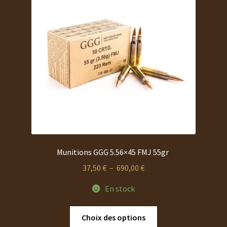
Munitions GGG 5.56×45 FMJ 55gr
Plage
37,50
€
–
690,00
€
de
En stock
prix :
37,50 €
Ce
Choix des options
à
produit