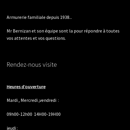
choisies
sur
Armurerie familiale depuis 1938...
la
page
Mr Bernizan et son équipe sont la pour répondre à toutes
du
vos attentes et vos questions.
produit
Rendez-nous visite
Heures d’ouverture
Mardi , Mercredi ,vendredi :
09h00-12h00 14H00-19H00
jeudi :