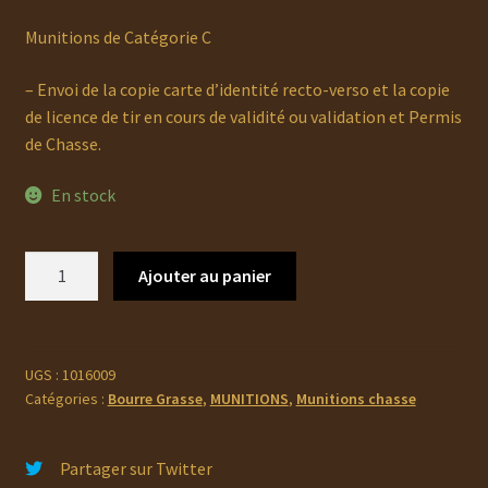
Munitions de Catégorie C
– Envoi de la copie carte d’identité recto-verso et la copie
de licence de tir en cours de validité ou validation et Permis
de Chasse.
En stock
quantité
Ajouter au panier
de
Cartouche
SUPER
MATCH
UGS :
1016009
Catégories :
Bourre Grasse
,
MUNITIONS
,
Munitions chasse
Speciale
BÉCASSE
M.PUJOLLE
Partager sur Twitter