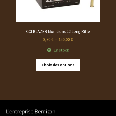
produit
CCI BLAZER Munitions 22 Long Rifle
Plage
8,70
€
–
150,00
€
de
En stock
prix :
8,70 €
Ce
Choix des options
à
produit
150,00 €
a
plusieurs
variations.
Les
options
peuvent
L'entreprise Bernizan
être