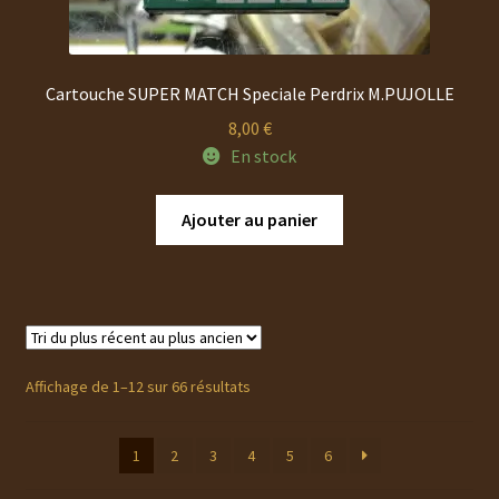
la
page
du
produit
Cartouche SUPER MATCH Speciale Perdrix M.PUJOLLE
8,00
€
En stock
Ajouter au panier
Trié
Affichage de 1–12 sur 66 résultats
du
plus
1
2
3
4
5
6
récent
au