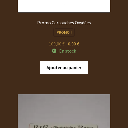
Promo Cartouches Oxydées
PROMO !
Le
Le
100,00
€
0,00
€
prix
prix
En stock
initial
actuel
était :
est :
Ajouter au panier
100,00 €.
0,00 €.