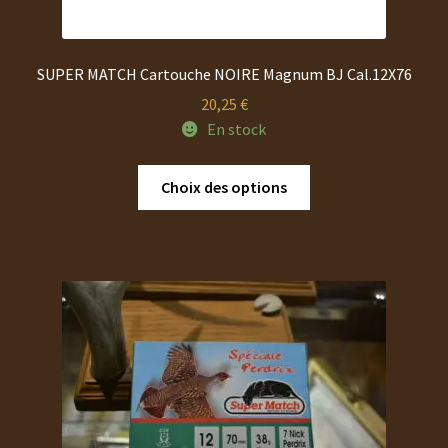
SUPER MATCH Cartouche NOIRE Magnum BJ Cal.12X76
20,25
€
En stock
Ce
Choix des options
produit
a
plusieurs
variations.
Les
options
peuvent
être
choisies
sur