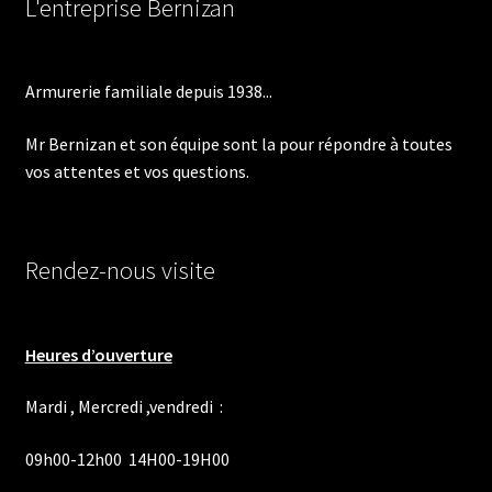
L'entreprise Bernizan
être
choisies
sur
Armurerie familiale depuis 1938...
la
page
Mr Bernizan et son équipe sont la pour répondre à toutes
du
vos attentes et vos questions.
produit
Rendez-nous visite
Heures d’ouverture
Mardi , Mercredi ,vendredi :
09h00-12h00 14H00-19H00