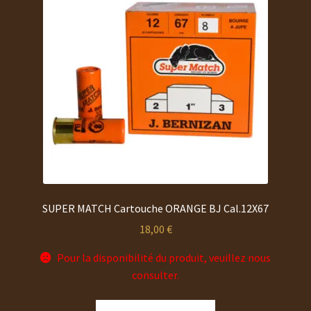
SUPER MATCH Cartouche ORANGE BJ Cal.12X67
18,00
€
Pour la disponibilité du produit, veuillez nous
consulter.
Ce