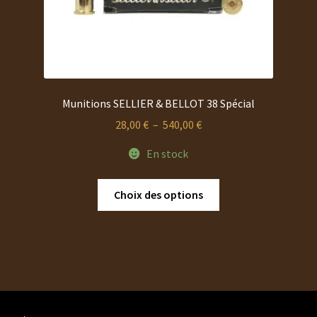
du
produit
Munitions SELLIER & BELLOT 38 Spécial
Plage
28,00
€
–
540,00
€
de
En stock
prix :
28,00 €
Ce
Choix des options
à
produit
540,00 €
a
plusieurs
variations.
Les
options
peuvent