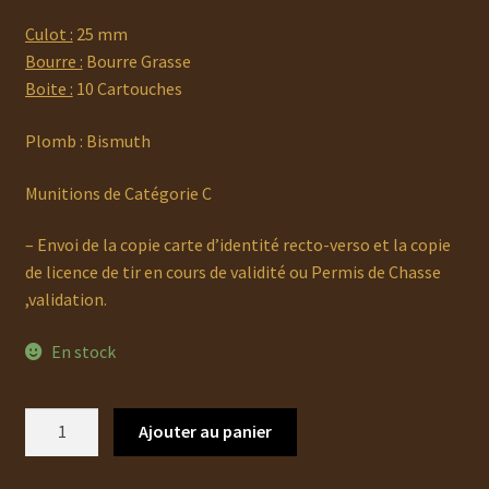
Culot :
25 mm
Bourre :
Bourre Grasse
Boite :
10 Cartouches
Plomb : Bismuth
Munitions de Catégorie C
– Envoi de la copie carte d’identité recto-verso et la copie
de licence de tir en cours de validité ou Permis de Chasse
,validation.
En stock
quantité
Ajouter au panier
de
Cartouche