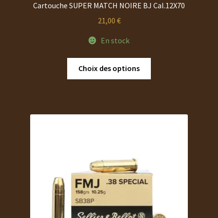
Cartouche SUPER MATCH NOIRE BJ Cal.12X70
21,00
€
En stock
Ce
Choix des options
produit
a
plusieurs
variations.
Les
options
peuvent
être
choisies
sur
la
page