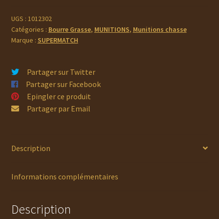
CHEVROTINES
21grains
UGS :
1012302
Catégories :
Bourre Grasse
,
MUNITIONS
,
Munitions chasse
Bismuth
Marque :
SUPERMATCH
Partager sur Twitter
Partager sur Facebook
Epingler ce produit
Partager par Email
Description
Informations complémentaires
Description