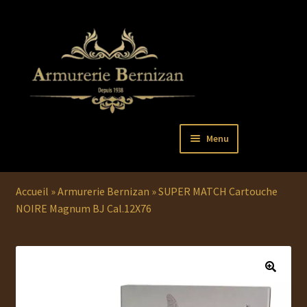
Aller
Aller
Menu
à
au
la
contenu
Ouvrir
PISTOLETS
navigation
le
Accueil
»
Armurerie Bernizan
»
SUPER MATCH Cartouche
menu
Ouvrir
REVOLVERS
NOIRE Magnum BJ Cal.12X76
enfant
le
menu
Ouvrir
ARMES LONGUES
enfant
le
menu
COUTELLERIE
enfant