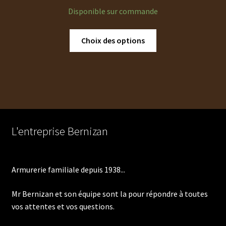
de
Disponible sur commande
prix :
17,50 €
Ce
Choix des options
à
produit
330,00 €
a
plusieurs
variations.
Les
options
peuvent
L'entreprise Bernizan
être
choisies
sur
Armurerie familiale depuis 1938...
la
page
Mr Bernizan et son équipe sont la pour répondre à toutes
du
vos attentes et vos questions.
produit