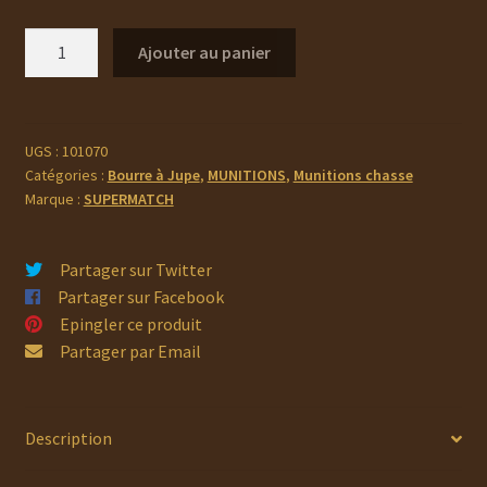
quantité
Ajouter au panier
de
SUPER
MATCH
Cartouche
UGS :
101070
Catégories :
Bourre à Jupe
,
MUNITIONS
,
Munitions chasse
NOIRE
Marque :
SUPERMATCH
Magnum
BJ
Cal.12X76
Partager sur Twitter
Partager sur Facebook
Epingler ce produit
Partager par Email
Description