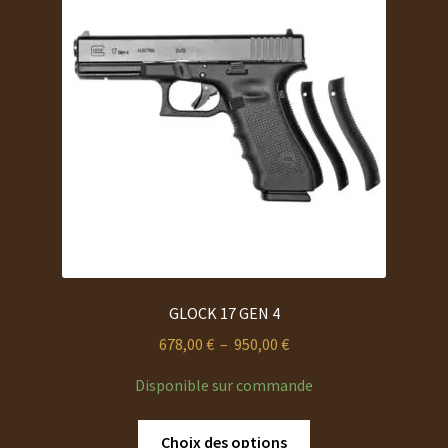
GLOCK 17 GEN 4
Plage
678,00
€
–
950,00
€
de
Disponible sur commande
prix :
678,00 €
Ce
Choix des options
à