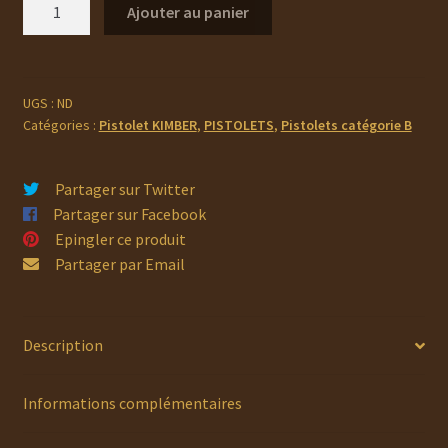
quantité
Ajouter au panier
de
KIMBER
RAPTOR
II
UGS :
ND
Catégories :
Pistolet KIMBER
,
PISTOLETS
,
Pistolets catégorie B
Partager sur Twitter
Partager sur Facebook
Epingler ce produit
Partager par Email
Description
Informations complémentaires