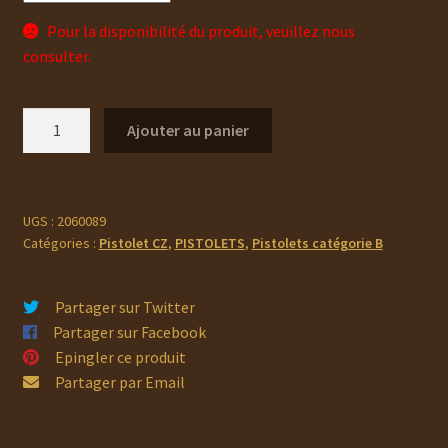
Pour la disponibilité du produit, veuillez nous
consulter.
quantité
Ajouter au panier
de
PISTOLET
CZ
P-
UGS :
2060089
Catégories :
Pistolet CZ
,
PISTOLETS
,
Pistolets catégorie B
09
Partager sur Twitter
Partager sur Facebook
Epingler ce produit
Partager par Email