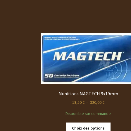
Munitions MAGTECH 9x19mm
Plage
18,50
€
–
320,00
€
de
Disponible sur commande
prix :
18,50 €
Ce
à
Choix des options