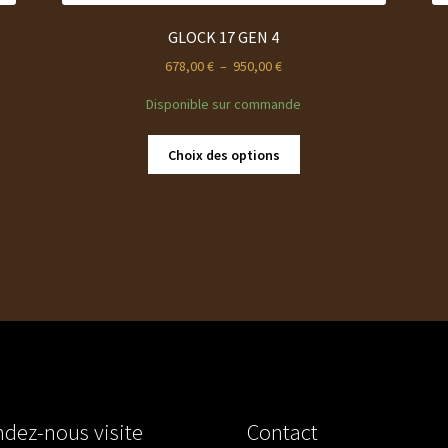
GLOCK 17 GEN 4
Plage
678,00
€
–
950,00
€
de
Disponible sur commande
prix :
678,00 €
Ce
à
Choix des options
produit
950,00 €
a
plusieurs
variations.
Les
options
peuvent
être
choisies
sur
la
page
dez-nous visite
Contact
du