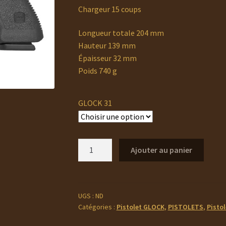
à
Chargeur 15 coups
678,00 €
Longueur totale 204 mm
Hauteur 139 mm
Épaisseur
32
mm
Poids 740 g
GLOCK 31
quantité
Ajouter au panier
de
GLOCK
31
UGS :
ND
Catégories :
Pistolet GLOCK
,
PISTOLETS
,
Pistol