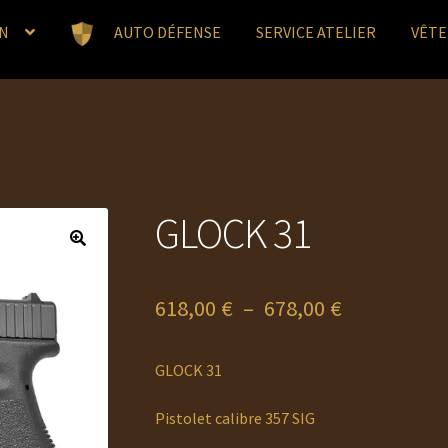
N
AUTO DÉFENSE
SERVICE ATELIER
VÊT
GLOCK 31
Plage
618,00
€
–
678,00
€
de
GLOCK 31
prix :
618,00 €
Pistolet calibre 357 SIG