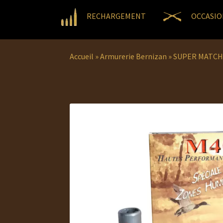
RECHARGEMENT
OCCASIO
Accueil
»
Armurerie Bernizan
»
SUPER MATCH 