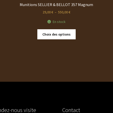
Munitions SELLIER & BELLOT 357 Magnum
Plage
29,00
€
–
550,00
€
de
En stock
prix :
29,00 €
Ce
à
Choix des options
produit
550,00 €
a
plusieurs
variations.
Les
options
peuvent
être
choisies
sur
la
page
du
dez-nous visite
Contact
produit