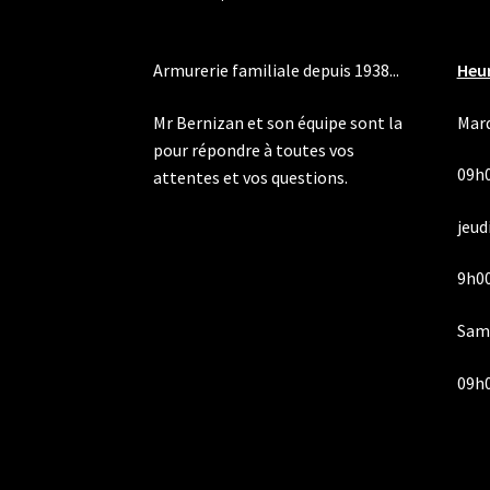
produit
Armurerie familiale depuis 1938...
Heur
Mr Bernizan et son équipe sont la
Mard
pour répondre à toutes vos
09h
attentes et vos questions.
jeudi
9h00
Same
09h