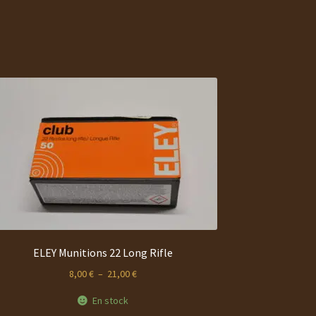
ELEY Munitions 22 Long Rifle
Plage
8,00
€
–
21,00
€
de
En stock
prix :