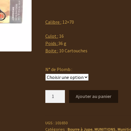
Calibre :
12×70
Culot :
16
Poids :
36 g
Boite :
10 Cartouches
N° de Plomb :
quantité
Ajouter au panier
de
SUPER
MATCH
Cartouche
UGS :
101650
Catégories :
Bourre à Jupe
,
MUNITIONS
,
Muniti
ARGENT