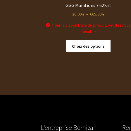
GGG Munitions 7.62×51
Plage
26,00
€
–
665,00
€
de
Pour la disponibilité du produit, veuillez nous
prix :
consulter.
26,00 €
à
Ce
665,00 €
Choix des options
produit
a
plusieurs
variations.
Les
options
peuvent
être
choisies
sur
la
page
L'entreprise Bernizan
Ren
du