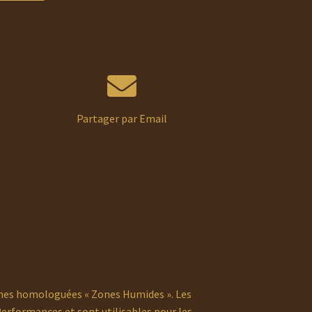
Partager par Email
ches homologuées « Zones Humides ». Les
erformances et sont utilisables pour les