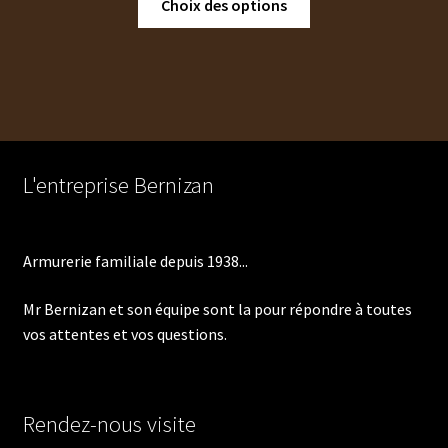
Choix des options
à
produit
480,00 €
a
plusieurs
variations.
Les
options
peuvent
L'entreprise Bernizan
être
choisies
sur
Armurerie familiale depuis 1938...
la
page
Mr Bernizan et son équipe sont la pour répondre à toutes
du
vos attentes et vos questions.
produit
Rendez-nous visite