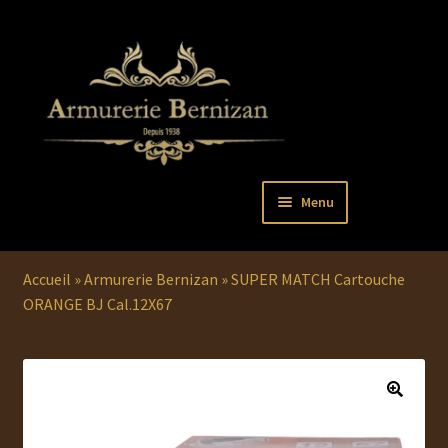
Aller
Aller
Menu
à
au
la
contenu
Ouvrir
PISTOLETS
navigation
le
Accueil
»
Armurerie Bernizan
»
SUPER MATCH Cartouche
menu
Ouvrir
REVOLVERS
ORANGE BJ Cal.12X67
enfant
le
menu
Ouvrir
ARMES LONGUES
enfant
le
menu
COUTELLERIE
enfant