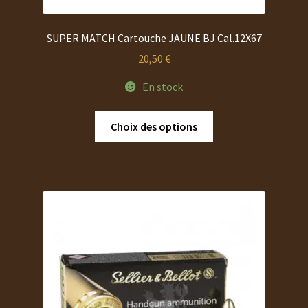
SUPER MATCH Cartouche JAUNE BJ Cal.12X67
20,50
€
En stock
Ce
Choix des options
produit
a
plusieurs
variations.
Les
options
peuvent
être
choisies
sur
la