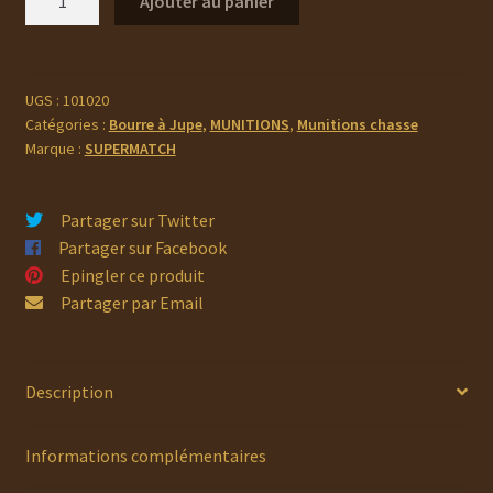
Ajouter au panier
de
SUPER
MATCH
Cartouche
UGS :
101020
Catégories :
Bourre à Jupe
,
MUNITIONS
,
Munitions chasse
ORANGE
Marque :
SUPERMATCH
BJ
Cal.12X67
Partager sur Twitter
Partager sur Facebook
Epingler ce produit
Partager par Email
Description
Informations complémentaires