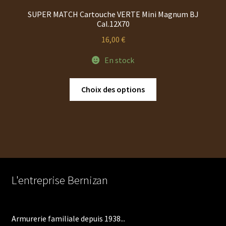
SUPER MATCH Cartouche VERTE Mini Magnum BJ
Cal.12X70
16,00
€
En stock
Ce
Choix des options
produit
a
plusieurs
variations.
Les
options
peuvent
L'entreprise Bernizan
être
choisies
sur
Armurerie familiale depuis 1938...
la