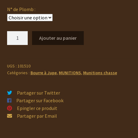
N° de Plomb :
quantité
Ajouter au panier
de
SUPER
MATCH
Cartouche
UGS :
101510
Catégories :
Bourre à Jupe
,
MUNITIONS
,
Munitions chasse
VERTE
Longue
Portee
Partager sur Twitter
BJ
Partager sur Facebook
Cal.16X70
Epingler ce produit
Partager par Email