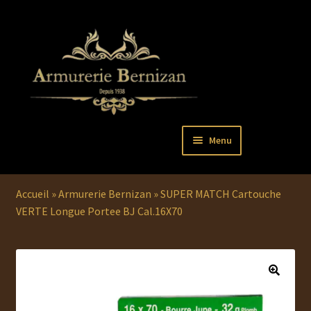
Aller
Aller
Menu
à
au
la
contenu
Ouvrir
PISTOLETS
navigation
le
Accueil
»
Armurerie Bernizan
»
SUPER MATCH Cartouche
menu
Ouvrir
REVOLVERS
VERTE Longue Portee BJ Cal.16X70
enfant
le
menu
Ouvrir
ARMES LONGUES
enfant
le
menu
COUTELLERIE
enfant