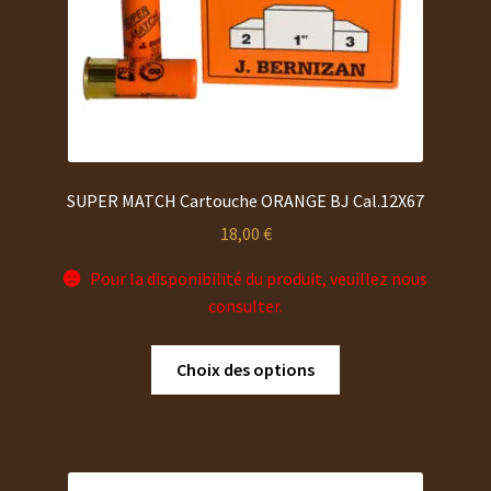
SUPER MATCH Cartouche ORANGE BJ Cal.12X67
18,00
€
Pour la disponibilité du produit, veuillez nous
consulter.
Ce
Choix des options
produit
a
plusieurs
variations.