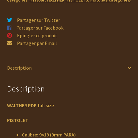
size
Partager sur Twitter
Partager sur Facebook
Epingler ce produit
Partager par Email
Description
Description
WALTHER PDP full size
P
I
STOLET
Calibre: 9×19 (9mm PARA)