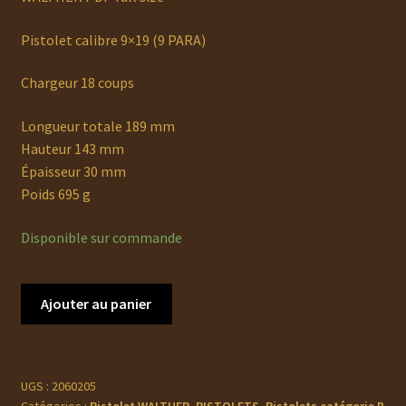
Pistolet calibre 9×19 (9 PARA)
Chargeur 18 coups
Longueur totale 189 mm
Hauteur 143 mm
Épaisseur 30 mm
Poids 695 g
Disponible sur commande
quantité
Ajouter au panier
de
WALTHER
PDP
full
UGS :
2060205
Catégories :
Pistolet WALTHER
,
PISTOLETS
,
Pistolets catégorie B