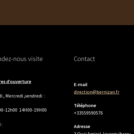
dez-nous visite
Contact
es d’ouverture
E-mail
direction@bernizan.fr
i , Mercredi ,vendredi :
Téléphone
00-12h00 14H00-19H00
+33559590576
 :
Adresse
3 Quai Amiral Jaureguiberry,