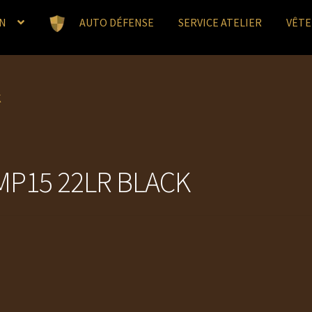
N
AUTO DÉFENSE
SERVICE ATELIER
VÊT
K
MP15 22LR BLACK