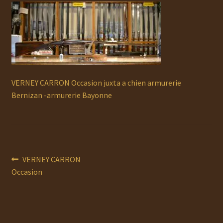
Ouvrir
MUNITIONS
le
menu
Ouvrir
ACCESSOIRES
enfant
le
menu
RECHARGEMENT
enfant
VERNEY CARRON Occasion juxta a chien armurerie
Ouvrir
OCCASION
Bernizan -armurerie Bayonne
le
menu
AUTO DÉFENSE
enfant
DOCUMENTS
Navigation
Article
VERNEY CARRON
Service Atelier
précédent :
Occasion
de
PROMOTIONS
l’article
CHAUSSURES