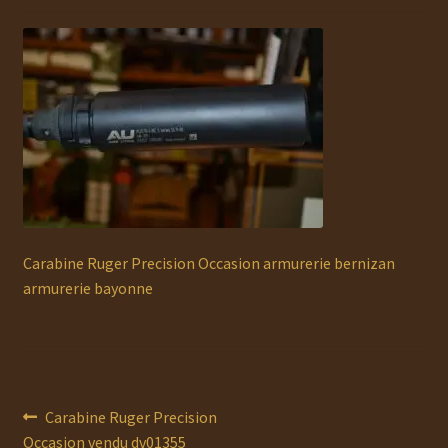
Ouvrir
MUNITIONS
le
menu
Ouvrir
ACCESSOIRES
enfant
le
menu
RECHARGEMENT
enfant
Ouvrir
OCCASION
le
menu
AUTO DÉFENSE
enfant
Carabine Ruger Precision Occasion armurerie bernizan
DOCUMENTS
armurerie bayonne
Service Atelier
PROMOTIONS
Navigation
Article
Carabine Ruger Precision
CHAUSSURES
précédent :
Occasion vendu dv01355