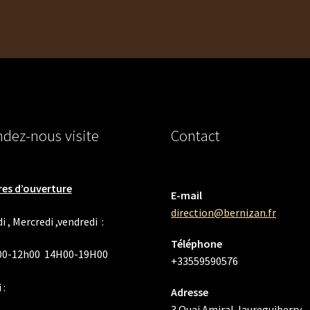
dez-nous visite
Contact
es d’ouverture
E-mail
direction@bernizan.fr
i , Mercredi ,vendredi :
Téléphone
00-12h00 14H00-19H00
+33559590576
 :
Adresse
3 Quai Amiral Jaureguiberry,