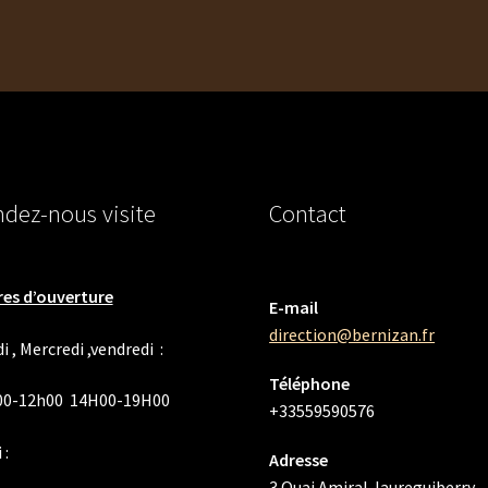
dez-nous visite
Contact
es d’ouverture
E-mail
direction@bernizan.fr
i , Mercredi ,vendredi :
Téléphone
00-12h00 14H00-19H00
+33559590576
 :
Adresse
3 Quai Amiral Jaureguiberry,