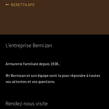
Navigation
Article
BERETTA APX
précédent :
de
l’article
L'entreprise Bernizan
Armurerie familiale depuis 1938...
Mr Bernizan et son équipe sont la pour répondre à toutes
vos attentes et vos questions.
Rendez-nous visite