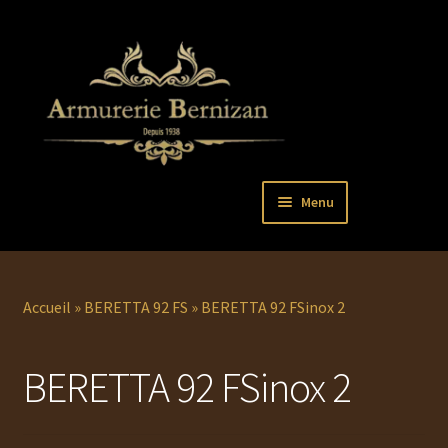
Aller
Aller
Menu
à
au
la
contenu
Ouvrir
PISTOLETS
navigation
le
menu
Ouvrir
REVOLVERS
Accueil
»
BERETTA 92 FS
»
BERETTA 92 FSinox 2
enfant
le
menu
Ouvrir
ARMES LONGUES
BERETTA 92 FSinox 2
enfant
le
menu
COUTELLERIE
enfant