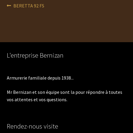
Navigation
Article
BERETTA 92 FS
précédent :
de
l’article
L'entreprise Bernizan
Armurerie familiale depuis 1938...
Mr Bernizan et son équipe sont la pour répondre à toutes
vos attentes et vos questions.
Rendez-nous visite