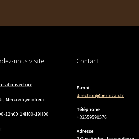
dez-nous visite
Contact
es d’ouverture
E-mail
direction@bernizan.fr
i , Mercredi ,vendredi :
Téléphone
00-12h00 14H00-19H00
+33559590576
 :
Adresse
3 Quai Amiral Jaureguiberry,