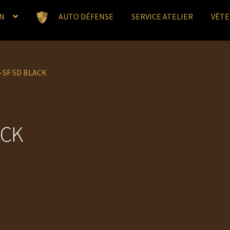
N
AUTO DÉFENSE
SERVICE ATELIER
VÊT
-SF SD BLACK
ACK