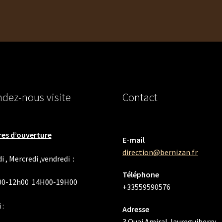
dez-nous visite
Contact
es d’ouverture
E-mail
direction@bernizan.fr
i , Mercredi ,vendredi :
Téléphone
00-12h00 14H00-19H00
+33559590576
 :
Adresse
3 Quai Amiral Jaureguiberry,