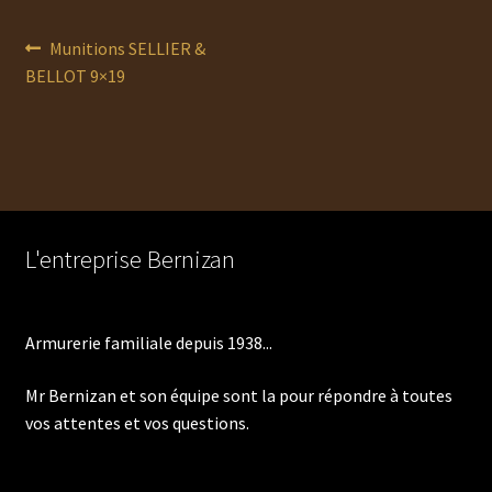
Navigation
Article
Munitions SELLIER &
précédent :
BELLOT 9×19
de
l’article
L'entreprise Bernizan
Armurerie familiale depuis 1938...
Mr Bernizan et son équipe sont la pour répondre à toutes
vos attentes et vos questions.