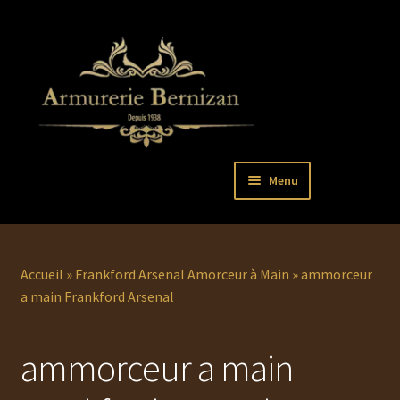
Aller
Aller
Menu
à
au
la
contenu
Ouvrir
PISTOLETS
navigation
le
menu
Ouvrir
REVOLVERS
Accueil
»
Frankford Arsenal Amorceur à Main
»
ammorceur
enfant
le
a main Frankford Arsenal
menu
Ouvrir
ARMES LONGUES
enfant
le
ammorceur a main
menu
COUTELLERIE
enfant