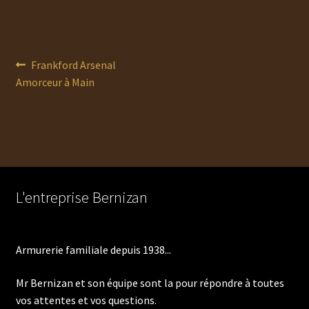
Navigation
Article
Frankford Arsenal
précédent :
Amorceur à Main
de
l’article
L'entreprise Bernizan
Armurerie familiale depuis 1938...
Mr Bernizan et son équipe sont la pour répondre à toutes
vos attentes et vos questions.