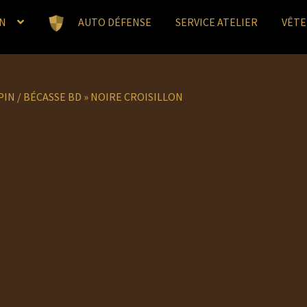
N
AUTO DÉFENSE
SERVICE ATELIER
VÊT
IN / BÉCASSE BD
»
NOIRE CROISILLON