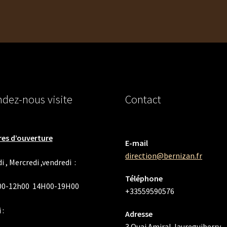
dez-nous visite
Contact
es d’ouverture
E-mail
direction@bernizan.fr
i , Mercredi ,vendredi :
Téléphone
00-12h00 14H00-19H00
+33559590576
 :
Adresse
3 Quai Amiral Jaureguiberry,