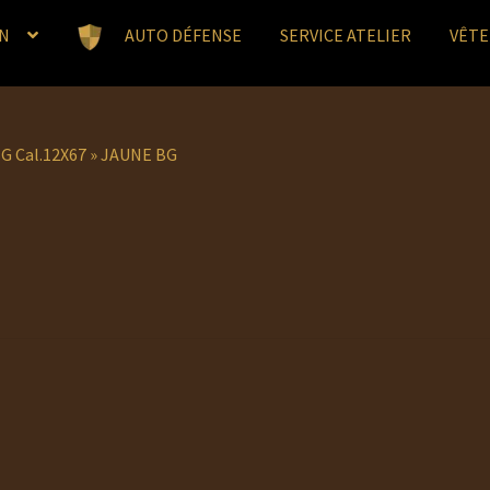
N
AUTO DÉFENSE
SERVICE ATELIER
VÊT
G Cal.12X67
»
JAUNE BG