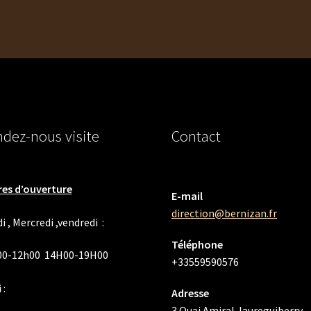
dez-nous visite
Contact
es d’ouverture
E-mail
direction@bernizan.fr
i , Mercredi ,vendredi :
Téléphone
00-12h00 14H00-19H00
+33559590576
 :
Adresse
3 Quai Amiral Jaureguiberry,