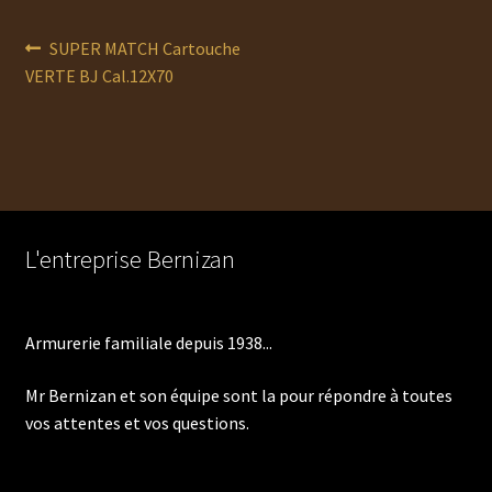
Navigation
Article
SUPER MATCH Cartouche
précédent :
VERTE BJ Cal.12X70
de
l’article
L'entreprise Bernizan
Armurerie familiale depuis 1938...
Mr Bernizan et son équipe sont la pour répondre à toutes
vos attentes et vos questions.