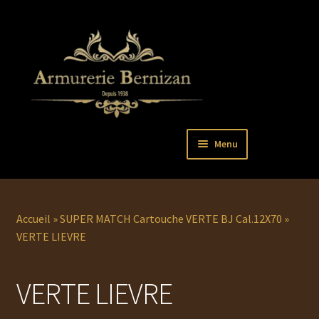
Aller
Aller
Menu
à
au
la
contenu
Ouvrir
PISTOLETS
navigation
le
menu
Ouvrir
REVOLVERS
Accueil
»
SUPER MATCH Cartouche VERTE BJ Cal.12X70
»
enfant
le
VERTE LIEVRE
menu
Ouvrir
ARMES LONGUES
enfant
le
VERTE LIEVRE
menu
COUTELLERIE
enfant