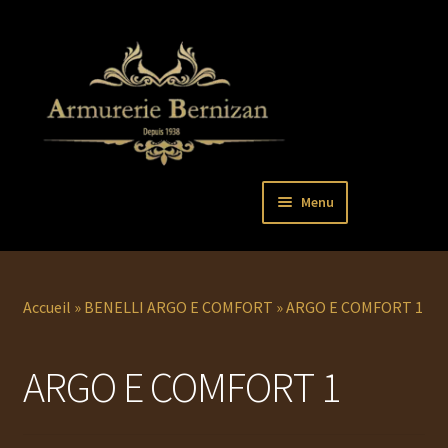
Aller
Aller
Menu
à
au
la
contenu
Ouvrir
PISTOLETS
navigation
le
menu
Ouvrir
REVOLVERS
Accueil
»
BENELLI ARGO E COMFORT
»
ARGO E COMFORT 1
enfant
le
menu
Ouvrir
ARMES LONGUES
ARGO E COMFORT 1
enfant
le
menu
COUTELLERIE
enfant