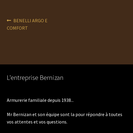
Navigation
Article
BENELLI ARGO E
précédent :
COMFORT
de
l’article
L'entreprise Bernizan
Armurerie familiale depuis 1938...
Mr Bernizan et son équipe sont la pour répondre à toutes
vos attentes et vos questions.