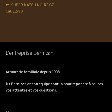
Navigation
Article
SUPER MATCH NOIRE G7
précédent :
Cal. 12×70
de
l’article
L'entreprise Bernizan
Armurerie familiale depuis 1938...
Mr Bernizan et son équipe sont la pour répondre à toutes
vos attentes et vos questions.