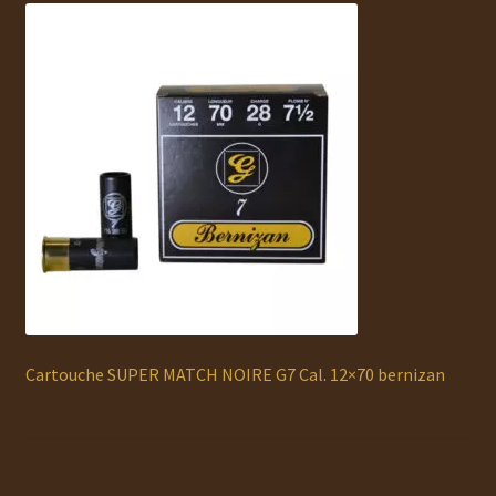
Ouvrir
MUNITIONS
le
menu
Ouvrir
ACCESSOIRES
enfant
le
menu
RECHARGEMENT
enfant
Ouvrir
OCCASION
le
menu
AUTO DÉFENSE
enfant
DOCUMENTS
Service Atelier
Cartouche SUPER MATCH NOIRE G7 Cal. 12×70 bernizan
PROMOTIONS
CHAUSSURES