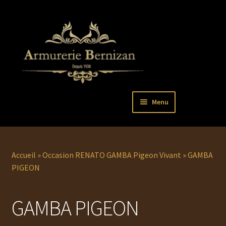
Aller
Aller
Menu
à
au
la
contenu
Ouvrir
PISTOLETS
navigation
le
menu
Ouvrir
REVOLVERS
Accueil
»
Occasion RENATO GAMBA Pigeon Vivant
»
GAMBA
enfant
le
PIGEON
menu
Ouvrir
ARMES LONGUES
enfant
le
GAMBA PIGEON
menu
COUTELLERIE
enfant