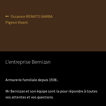
Navigation
Article
Occasion RENATO GAMBA
précédent :
Pigeon Vivant
de
l’article
L'entreprise Bernizan
Armurerie familiale depuis 1938...
Mr Bernizan et son équipe sont la pour répondre à toutes
vos attentes et vos questions.