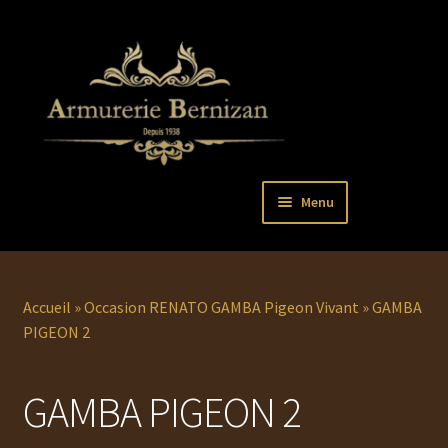
Aller
Aller
Menu
à
au
la
contenu
Ouvrir
PISTOLETS
navigation
le
menu
Ouvrir
REVOLVERS
Accueil
»
Occasion RENATO GAMBA Pigeon Vivant
»
GAMBA
enfant
le
PIGEON 2
menu
Ouvrir
ARMES LONGUES
enfant
le
GAMBA PIGEON 2
menu
COUTELLERIE
enfant