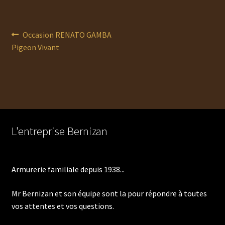
Navigation
Article
Occasion RENATO GAMBA
précédent :
Pigeon Vivant
de
l’article
L'entreprise Bernizan
Armurerie familiale depuis 1938...
Mr Bernizan et son équipe sont la pour répondre à toutes
vos attentes et vos questions.