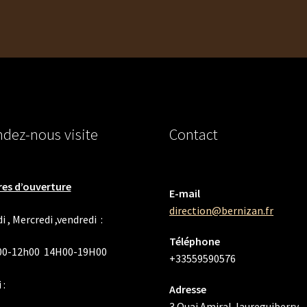
dez-nous visite
Contact
es d’ouverture
E-mail
direction@bernizan.fr
i , Mercredi ,vendredi :
Téléphone
00-12h00 14H00-19H00
+33559590576
 :
Adresse
3 Quai Amiral Jaureguiberry,