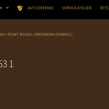
N
AUTO DÉFENSE
SERVICE ATELIER
VÊT
AN + POINT ROUGE
»
BROWNING OC00053 1
3 1