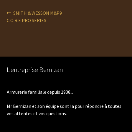
Navigation
Article
SMITH & WESSON M&P9
précédent :
C.O.R.E PRO SERIES
de
l’article
L'entreprise Bernizan
Armurerie familiale depuis 1938...
Mr Bernizan et son équipe sont la pour répondre à toutes
vos attentes et vos questions.