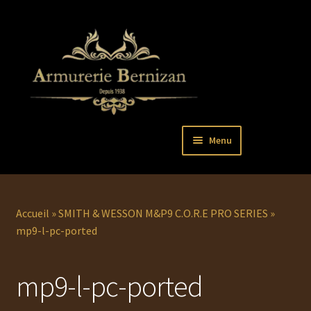
Aller
Aller
Menu
à
au
la
contenu
Ouvrir
PISTOLETS
navigation
le
menu
Ouvrir
REVOLVERS
Accueil
»
SMITH & WESSON M&P9 C.O.R.E PRO SERIES
»
enfant
le
mp9-l-pc-ported
menu
Ouvrir
ARMES LONGUES
enfant
le
mp9-l-pc-ported
menu
COUTELLERIE
enfant