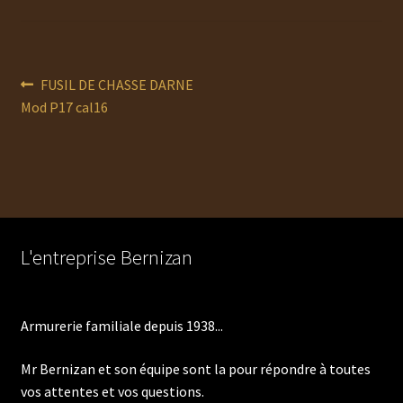
Navigation
Article
FUSIL DE CHASSE DARNE
précédent :
Mod P17 cal16
de
l’article
L'entreprise Bernizan
Armurerie familiale depuis 1938...
Mr Bernizan et son équipe sont la pour répondre à toutes
vos attentes et vos questions.