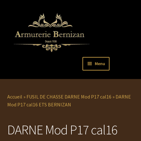
Aller
Aller
Menu
à
au
la
contenu
Ouvrir
PISTOLETS
navigation
le
menu
Ouvrir
REVOLVERS
Accueil
»
FUSIL DE CHASSE DARNE Mod P17 cal16
»
DARNE
enfant
le
Mod P17 cal16 ETS BERNIZAN
menu
Ouvrir
ARMES LONGUES
enfant
le
DARNE Mod P17 cal16
menu
COUTELLERIE
enfant