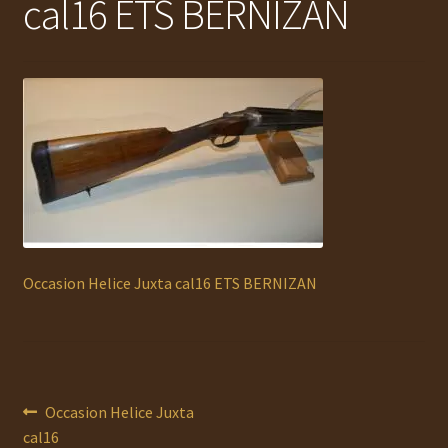
cal16 ETS BERNIZAN
Ouvrir
MUNITIONS
le
menu
Ouvrir
ACCESSOIRES
enfant
le
menu
RECHARGEMENT
enfant
Ouvrir
OCCASION
le
menu
AUTO DÉFENSE
enfant
DOCUMENTS
Occasion Helice Juxta cal16 ETS BERNIZAN
Service Atelier
PROMOTIONS
Navigation
Article
Occasion Helice Juxta
précédent :
cal16
CHAUSSURES