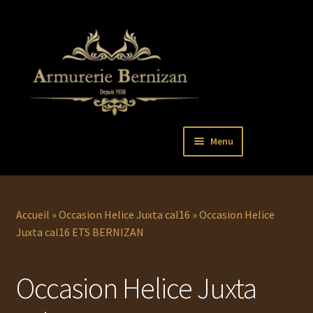
Aller
Aller
Menu
à
au
la
contenu
Ouvrir
PISTOLETS
navigation
le
menu
Ouvrir
REVOLVERS
Accueil
»
Occasion Helice Juxta cal16
»
Occasion Helice
enfant
le
Juxta cal16 ETS BERNIZAN
menu
Ouvrir
ARMES LONGUES
enfant
le
Occasion Helice Juxta
menu
COUTELLERIE
enfant