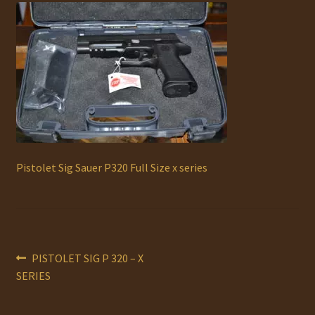
Ouvrir
MUNITIONS
le
menu
Ouvrir
ACCESSOIRES
enfant
le
menu
RECHARGEMENT
enfant
Ouvrir
OCCASION
le
menu
AUTO DÉFENSE
Pistolet Sig Sauer P320 Full Size x series
enfant
DOCUMENTS
Service Atelier
Navigation
Article
PISTOLET SIG P 320 – X
PROMOTIONS
précédent :
SERIES
de
CHAUSSURES