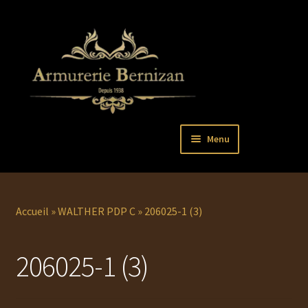
Aller
Aller
Menu
à
au
la
contenu
Ouvrir
PISTOLETS
navigation
le
menu
Ouvrir
REVOLVERS
Accueil
»
WALTHER PDP C
»
206025-1 (3)
enfant
le
menu
Ouvrir
ARMES LONGUES
206025-1 (3)
enfant
le
menu
COUTELLERIE
enfant