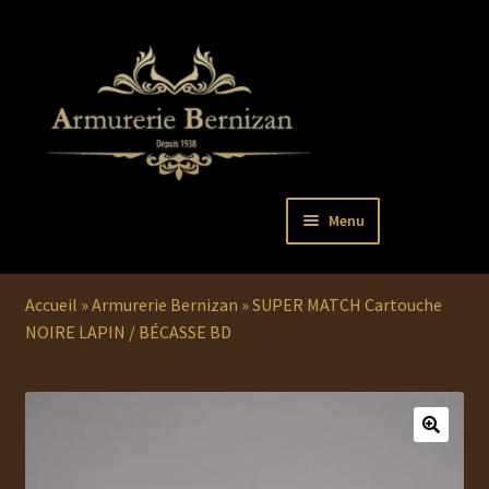
Aller
Aller
Menu
à
au
la
contenu
Ouvrir
PISTOLETS
navigation
le
Accueil
»
Armurerie Bernizan
»
SUPER MATCH Cartouche
menu
Ouvrir
REVOLVERS
NOIRE LAPIN / BÉCASSE BD
enfant
le
menu
Ouvrir
ARMES LONGUES
enfant
le
menu
COUTELLERIE
enfant