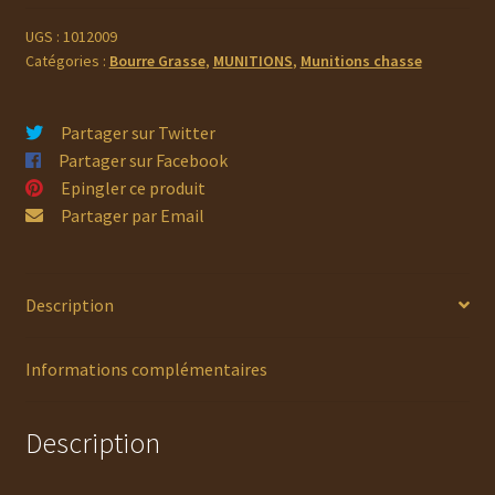
MATCH
Cartouche
UGS :
1012009
Catégories :
Bourre Grasse
,
MUNITIONS
,
Munitions chasse
NOIRE
LAPIN
/
Partager sur Twitter
BÉCASSE
Partager sur Facebook
BD
Epingler ce produit
Partager par Email
Description
Informations complémentaires
Description