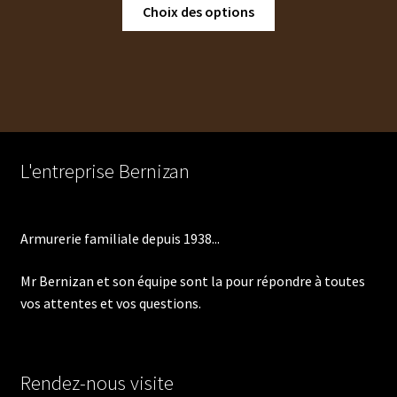
Ce
Choix des options
à
produit
550,00 €
a
plusieurs
variations.
Les
options
peuvent
L'entreprise Bernizan
être
choisies
sur
Armurerie familiale depuis 1938...
la
page
Mr Bernizan et son équipe sont la pour répondre à toutes
du
vos attentes et vos questions.
produit
Rendez-nous visite