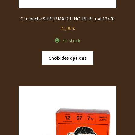
Cartouche SUPER MATCH NOIRE BJ Cal.12X70
21,00
€
En stock
Ce
Choix des options
produit
a
plusieurs
variations.
Les
options
peuvent
être
choisies
sur