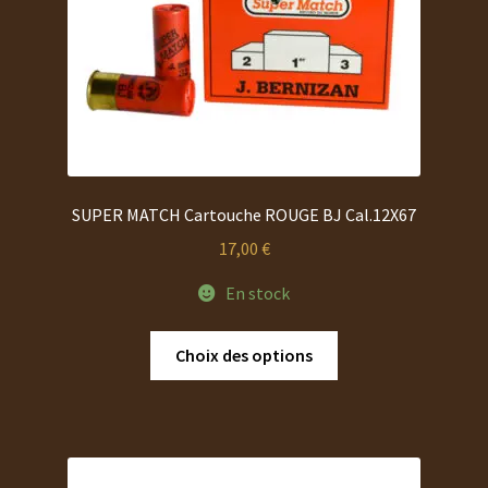
la
page
du
produit
SUPER MATCH Cartouche ROUGE BJ Cal.12X67
17,00
€
En stock
Ce
Choix des options
produit
a
plusieurs
variations.
Les