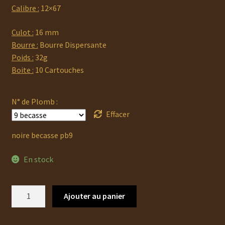
Calibre :
12×67
Culot :
16 mm
Bourre :
Bourre Dispersante
Poids :
32g
Boite :
10 Cartouches
N° de Plomb :
Effacer
noire becasse pb9
En stock
quantité
Ajouter au panier
de
SUPER