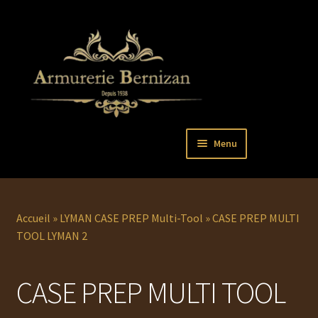
Aller
Aller
Menu
à
au
la
contenu
Ouvrir
PISTOLETS
navigation
le
menu
Ouvrir
REVOLVERS
Accueil
»
LYMAN CASE PREP Multi-Tool
»
CASE PREP MULTI
enfant
le
TOOL LYMAN 2
menu
Ouvrir
ARMES LONGUES
enfant
le
CASE PREP MULTI TOOL
menu
COUTELLERIE
enfant