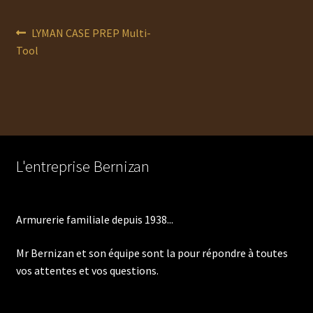
Navigation
Article
LYMAN CASE PREP Multi-
précédent :
Tool
de
l’article
L'entreprise Bernizan
Armurerie familiale depuis 1938...
Mr Bernizan et son équipe sont la pour répondre à toutes
vos attentes et vos questions.