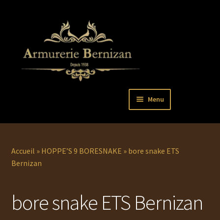
Aller
Aller
Menu
à
au
la
contenu
Ouvrir
PISTOLETS
navigation
le
menu
Ouvrir
REVOLVERS
Accueil
»
HOPPE’S 9 BORESNAKE
»
bore snake ETS
enfant
le
Bernizan
menu
Ouvrir
ARMES LONGUES
enfant
le
bore snake ETS Bernizan
menu
COUTELLERIE
enfant