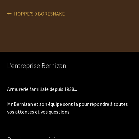
Navigation
Article
HOPPE’S 9 BORESNAKE
précédent :
de
l’article
L'entreprise Bernizan
Armurerie familiale depuis 1938...
Mr Bernizan et son équipe sont la pour répondre à toutes
vos attentes et vos questions.