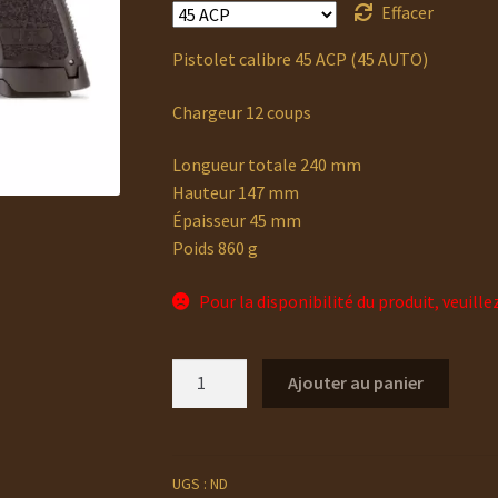
Effacer
Pistolet calibre 45 ACP (45 AUTO)
Chargeur 12 coups
Longueur totale 240 mm
Hauteur 147 mm
Épaisseur 45 mm
Poids 860 g
Pour la disponibilité du produit, veuille
quantité
Ajouter au panier
de
PISTOLET
HK
USP
UGS :
ND