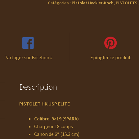
Catégories :
Pistolet Heckler-Koch
,
PISTOLETS
ELITE
Partager sur Facebook
Epingler ce produit
Description
P
I
STOLET HK USP ELITE
Calibre: 9×19 (9PARA)
Chargeur 18 coups
Canon de 6″ (15.3 cm)