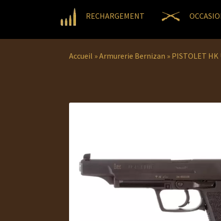
RECHARGEMENT
OCCASIO
Accueil
»
Armurerie Bernizan
»
PISTOLET HK 