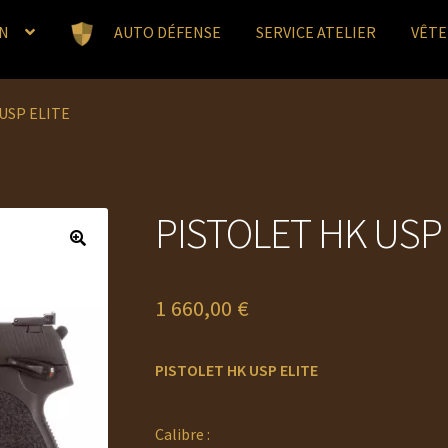
N
AUTO DÉFENSE
SERVICE ATELIER
VÊT
USP ELITE
PISTOLET HK USP 
1 660,00
€
P
I
STOLET HK USP ELITE
Calibre :